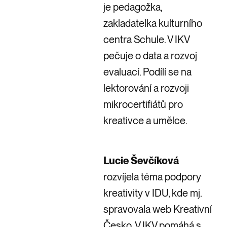
je pedagožka,
zakladatelka kulturního
centra Schule. V IKV
pečuje o data a rozvoj
evaluací. Podílí se na
lektorování a rozvoji
mikrocertifiátů pro
kreativce a umělce.
Lucie Ševčíková
rozvíjela téma podpory
kreativity v IDU, kde mj.
spravovala web Kreativní
Česko. V IKV pomáhá s