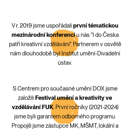
V r. 2019 jsme uspořádali
první tématickou
mezinárodní konferenci
u nás "I do Česka
patří kreativní vzdělávání". Partnerem v osvětě
nám dlouhodobě byl Institut umění-Divadelní
ústav.
S Centrem pro současné umění DOX jsme
založili
Festival umění a kreativity ve
vzdělávání FUK
. První ročníky (2021-2024)
jsme byli garantem odborného programu.
Propojili jsme zástupce MK, MŠMT, lokální a