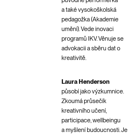
původně performerka
a také vysokoškolská
pedagožka (Akademie
umění). Vede inovaci
programů IKV. Věnuje se
advokacii a sběru dat o
kreativitě.
Laura Henderson
působí jako výzkumnice.
Zkoumá průsečík
kreativního učení,
participace, wellbeingu
a myšlení budoucnosti. Je