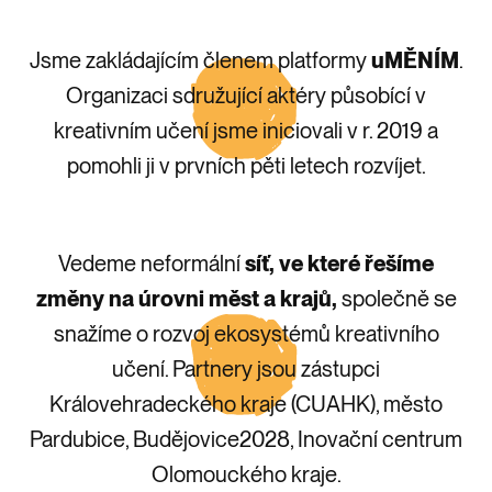
Jsme zakládajícím členem platformy
uMĚNÍM
.
Organizaci sdružující aktéry působící v
kreativním učení jsme iniciovali v r. 2019 a
pomohli ji v prvních pěti letech rozvíjet.
Vedeme neformální
síť, ve které řešíme
změny na úrovni měst a krajů,
společně se
snažíme o
rozvoj ekosystémů
kreativního
učení. Partnery jsou zástupci
Královehradeckého kraje (CUAHK), město
Pardubice, Budějovice2028, Inovační centrum
Olomouckého kraje.