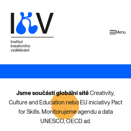
Menu
Jsme součástí globální sítě
Creativity,
Culture and Education nebo EU iniciativy Pact
for Skills. Monitorujeme agendu a data
UNESCO, OECD ad.